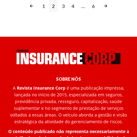
1
2
3
4
…
6
SOBRE NÓS
A
Revista Insurance Corp
é uma publicação impressa,
lançada no início de 2015, especializada em seguros,
previdência privada, resseguro, capitalização, saúde
suplementar e no segmento de prestação de serviços
voltados a essas áreas. O veículo aborda a gestão e visão
estratégica da atividade do gerenciamento de riscos.
O conteúdo publicado não representa necessariamente a