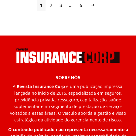
1
2
3
…
6
SOBRE NÓS
A
Revista Insurance Corp
é uma publicação impressa,
lançada no início de 2015, especializada em seguros,
previdência privada, resseguro, capitalização, saúde
suplementar e no segmento de prestação de serviços
voltados a essas áreas. O veículo aborda a gestão e visão
estratégica da atividade do gerenciamento de riscos.
O conteúdo publicado não representa necessariamente a