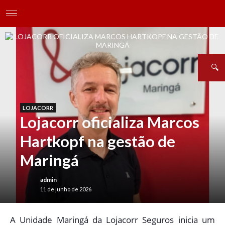
LOJACORR
Lojacorr oficializa Marcos
Hartkopf na gestão de
Maringá
admin
11 de junho de 2026
A
Unidade Maringá da Lojacorr Seguros inicia um