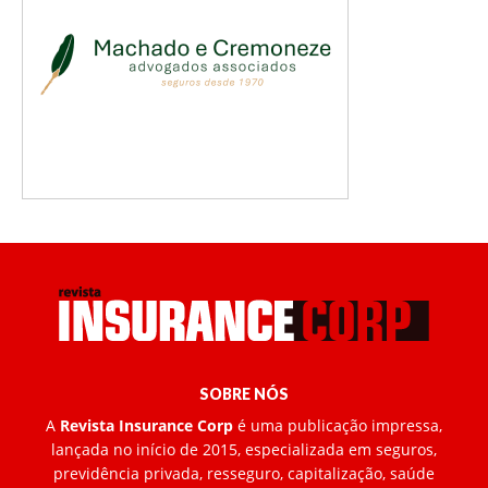
SOBRE NÓS
A
Revista Insurance Corp
é uma publicação impressa,
lançada no início de 2015, especializada em seguros,
previdência privada, resseguro, capitalização, saúde