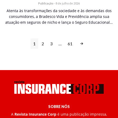
Publicação
-
8 de julho de 2026
Atenta às transformações da sociedade e às demandas dos
consumidores, a Bradesco Vida e Previdência amplia sua
atuação em seguros de nicho e lança o Seguro Educacional…
1
2
3
…
61
SOBRE NÓS
A
Revista Insurance Corp
é uma publicação impressa,