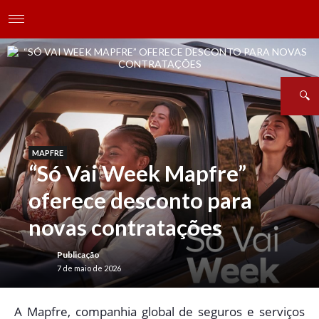
MAPFRE
“Só Vai Week Mapfre”
oferece desconto para
novas contratações
Publicação
7 de maio de 2026
A
Mapfre, companhia global de seguros e serviços