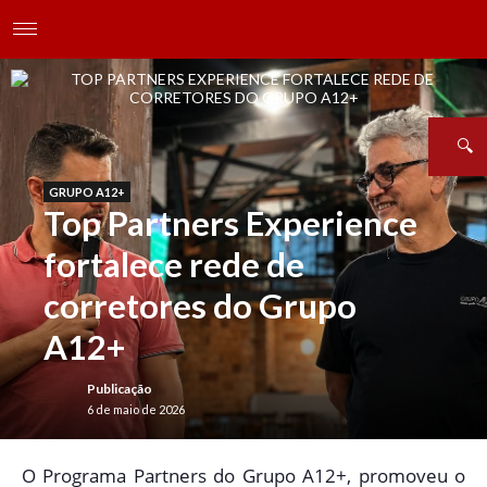
GRUPO A12+
Top Partners Experience
fortalece rede de
corretores do Grupo
A12+
Publicação
6 de maio de 2026
O
Programa Partners do Grupo A12+, promoveu o