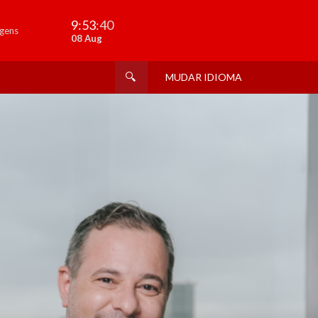
9:53
:41
gens
08 Aug
MUDAR IDIOMA