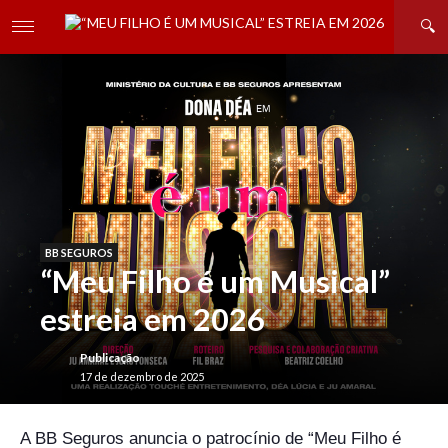
BB SEGUROS
“Meu Filho é um Musical”
estreia em 2026
Publicação
17 de dezembro de 2025
A BB Seguros anuncia o patrocínio de “Meu Filho é