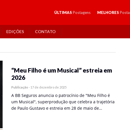
ÚLTIMAS
Postagens
MELHORES
Posta
EDIÇÕES
CONTATO
“Meu Filho é um Musical” estreia em
2026
Publicação
-
17 de dezembro de 2025
A BB Seguros anuncia o patrocínio de "Meu Filho é
um Musical", superprodução que celebra a trajetória
de Paulo Gustavo e estreia em 28 de maio de…