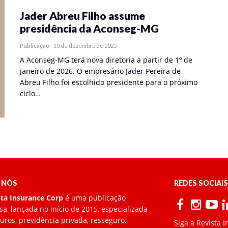
Jader Abreu Filho assume
presidência da Aconseg-MG
Publicação
-
10 de dezembro de 2025
A Aconseg-MG terá nova diretoria a partir de 1º de
janeiro de 2026. O empresário Jader Pereira de
Abreu Filho foi escolhido presidente para o próximo
ciclo…
 NÓS
REDES SOCIAIS
sta Insurance Corp
é uma publicação
a, lançada no início de 2015, especializada
ros, previdência privada, resseguro,
Siga a Revista 