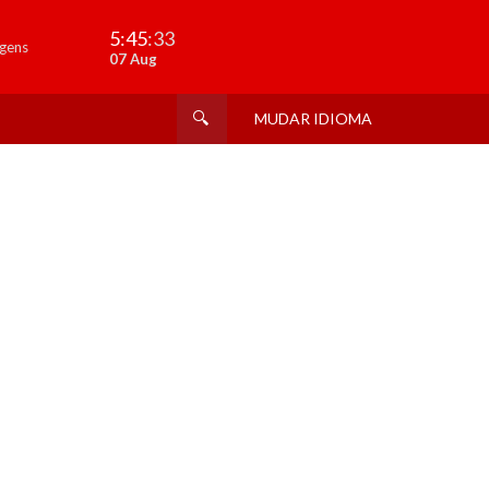
5:45
:33
gens
07 Aug
MUDAR IDIOMA