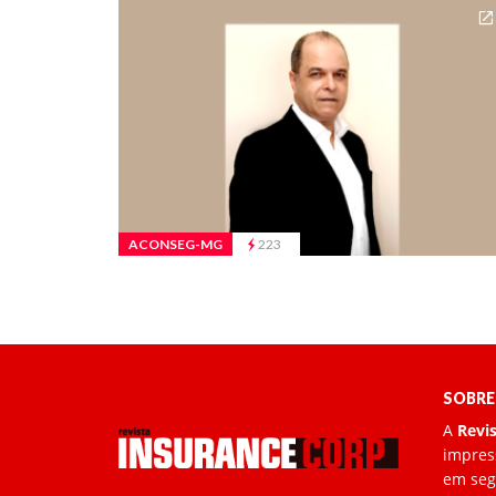
ACONSEG-MG
223
SOBRE
A
Revi
impress
em segu