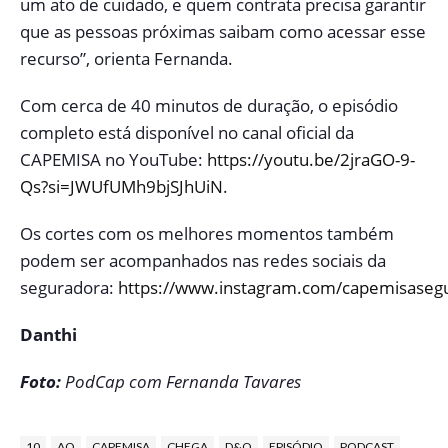
um ato de cuidado, e quem contrata precisa garantir
que as pessoas próximas saibam como acessar esse
recurso”, orienta Fernanda.
Com cerca de 40 minutos de duração, o episódio
completo está disponível no canal oficial da
CAPEMISA no YouTube:
https://youtu.be/2jraGO-9-
Qs?si=JWUfUMh9bjSJhUiN
.
Os cortes com os melhores momentos também
podem ser acompanhados nas redes sociais da
seguradora:
https://www.instagram.com/capemisaseg
Danthi
Foto:
PodCap com Fernanda Tavares
10
AO
CAPEMISA
CHEGA
D&O
EPISÓDIO
PODCAST