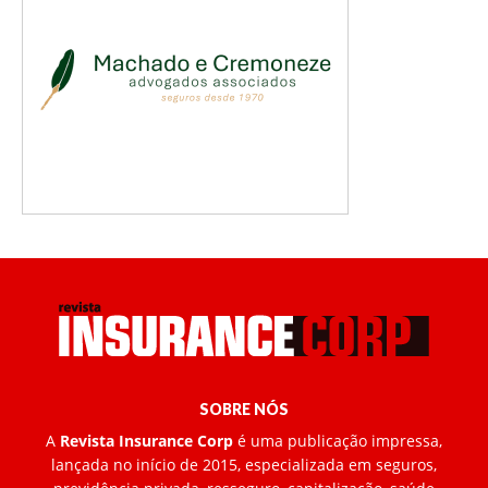
SOBRE NÓS
A
Revista Insurance Corp
é uma publicação impressa,
lançada no início de 2015, especializada em seguros,