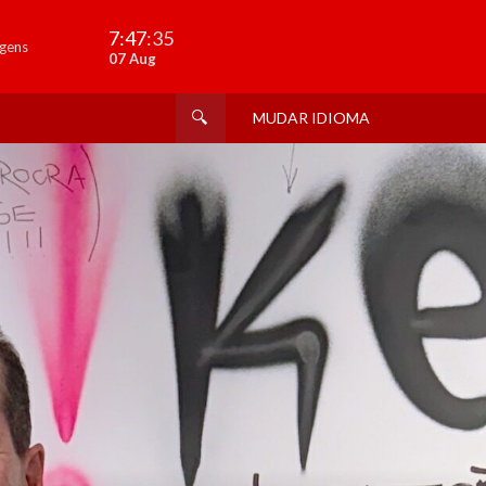
7:47
:37
gens
07 Aug
MUDAR IDIOMA