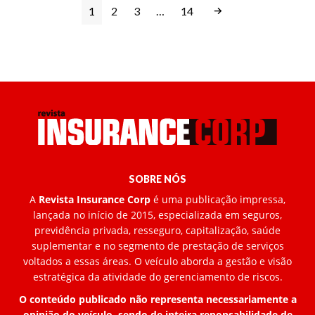
1
2
3
…
14
SOBRE NÓS
A
Revista Insurance Corp
é uma publicação impressa,
lançada no início de 2015, especializada em seguros,
previdência privada, resseguro, capitalização, saúde
suplementar e no segmento de prestação de serviços
voltados a essas áreas. O veículo aborda a gestão e visão
estratégica da atividade do gerenciamento de riscos.
O conteúdo publicado não representa necessariamente a
opinião do veículo, sendo de inteira reponsabilidade de