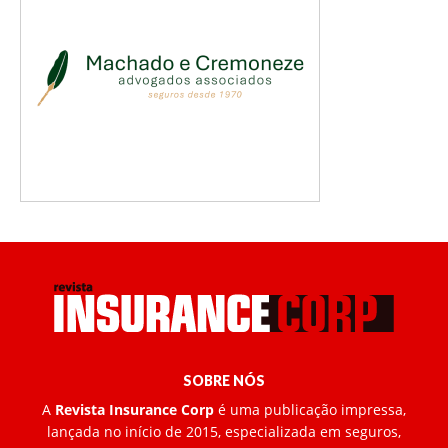
SOBRE NÓS
A
Revista Insurance Corp
é uma publicação impressa,
lançada no início de 2015, especializada em seguros,