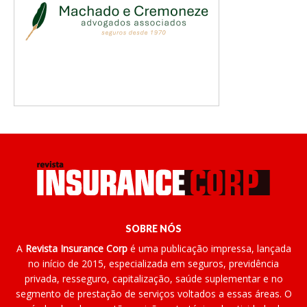
SOBRE NÓS
A
Revista Insurance Corp
é uma publicação impressa, lançada
no início de 2015, especializada em seguros, previdência
privada, resseguro, capitalização, saúde suplementar e no
segmento de prestação de serviços voltados a essas áreas. O