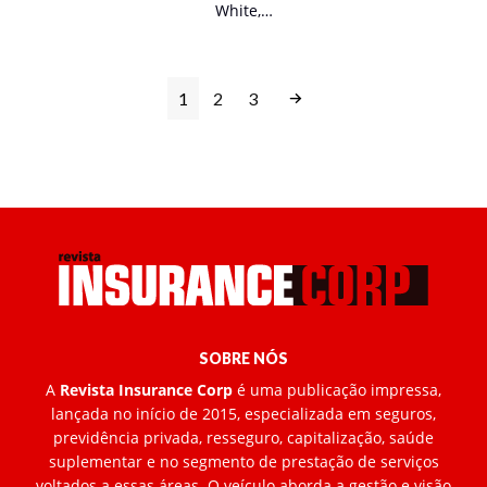
White,…
1
2
3
SOBRE NÓS
A
Revista Insurance Corp
é uma publicação impressa,
lançada no início de 2015, especializada em seguros,
previdência privada, resseguro, capitalização, saúde
suplementar e no segmento de prestação de serviços
voltados a essas áreas. O veículo aborda a gestão e visão