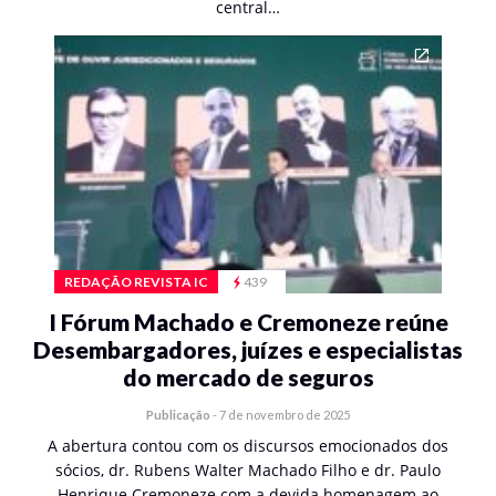
central…
REDAÇÃO REVISTA IC
439
I Fórum Machado e Cremoneze reúne
Desembargadores, juízes e especialistas
do mercado de seguros
Publicação
-
7 de novembro de 2025
A abertura contou com os discursos emocionados dos
sócios, dr. Rubens Walter Machado Filho e dr. Paulo
Henrique Cremoneze com a devida homenagem ao