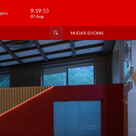
9:19
:55
gens
07 Aug
MUDAR IDIOMA