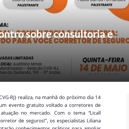
tro sobre consultoria e
CVG-RJ) realiza, na manhã do próximo dia 14
um evento gratuito voltado a corretores de
ua atuação no mercado. Com o tema
“
Licall
orretor de seguros!”, os especialistas Liliana
ntarão conhecimentos práticos para ampliar