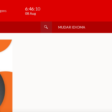
6:46
:11
gens
08 Aug
MUDAR IDIOMA