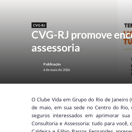
CVG-RJ
CVG-RJ promove encon
assessoria
Publicação
6 de maio de 2026
O
Clube Vida em Grupo do Rio de Janeiro (
de maio, em sua sede no Centro do Rio, 
seguros interessados em aprimorar s
Consultoria e Assessoria: tudo para você, c
Caldeira e Fábio Barros Fernandes aprese