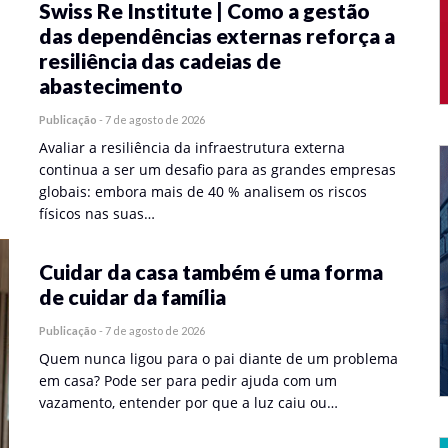
Swiss Re Institute | Como a gestão
das dependências externas reforça a
resiliência das cadeias de
abastecimento
Publicação
-
7 de agosto de 2026
Avaliar a resiliência da infraestrutura externa
continua a ser um desafio para as grandes empresas
globais: embora mais de 40 % analisem os riscos
físicos nas suas…
Cuidar da casa também é uma forma
de cuidar da família
Publicação
-
7 de agosto de 2026
Quem nunca ligou para o pai diante de um problema
em casa? Pode ser para pedir ajuda com um
vazamento, entender por que a luz caiu ou…