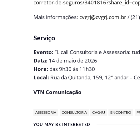
corretor-de-seguros/3401816?share_id=cop
Mais informações:
cvgrj@cvgrj.com.br
/ (21
Serviço
Evento:
“Licall Consultoria e Assessoria: tu
Data:
14 de maio de 2026
Hora:
das 9h30 às 11h30
Local:
Rua da Quitanda, 159, 12° andar – Ce
VTN Comunicação
ASSESSORIA
CONSULTORIA
CVG-RJ
ENCONTRO
P
YOU MAY BE INTERESTED