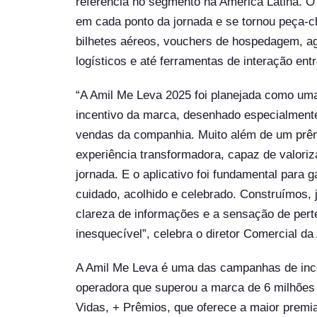
referência no segmento na América Latina. O 
em cada ponto da jornada e se tornou peça-c
bilhetes aéreos, vouchers de hospedagem, ag
logísticos e até ferramentas de interação entr
“A Amil Me Leva 2025 foi planejada como um
incentivo da marca, desenhado especialment
vendas da companhia. Muito além de um prê
experiência transformadora, capaz de valoriz
jornada. E o aplicativo foi fundamental para 
cuidado, acolhido e celebrado. Construímos, 
clareza de informações e a sensação de per
inesquecível”, celebra o diretor Comercial da
A Amil Me Leva é uma das campanhas de incen
operadora que superou a marca de 6 milhões
Vidas, + Prêmios, que oferece a maior premi