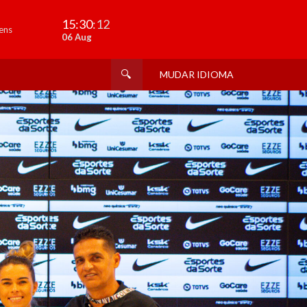
15:30
:14
ens
06 Aug
MUDAR IDIOMA