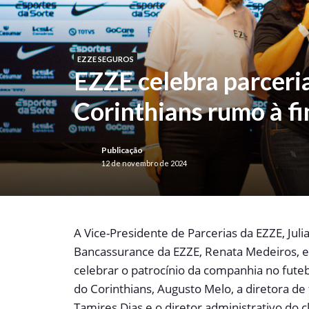
EZZE SEGUROS
EZZE celebra parceri
Corinthians rumo à fi
Publicação
12 de novembro de 2024
A
Vice-Presidente de Parcerias da EZZE, Juli
Bancassurance da EZZE, Renata Medeiros, 
celebrar o patrocínio da companhia no fute
do Corinthians, Augusto Melo, a diretora de 
Tamires Dias e o diretor administrativo do 