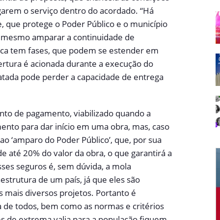
arem o serviço dentro do acordado. “Há
, que protege o Poder Público e o município
té mesmo amparar a continuidade de
lica tem fases, que podem se estender em
rtura é acionada durante a execução do
atada pode perder a capacidade de entrega
to de pagamento, viabilizado quando a
ento para dar início em uma obra, mas, caso
a ao ‘amparo do Poder Público’, que, por sua
de até 20% do valor da obra, o que garantirá a
esses seguros é, sem dúvida, a mola
strutura de um país, já que eles são
 mais diversos projetos. Portanto é
a de todos, bem como as normas e critérios
es de extrema valia para a população fiquem