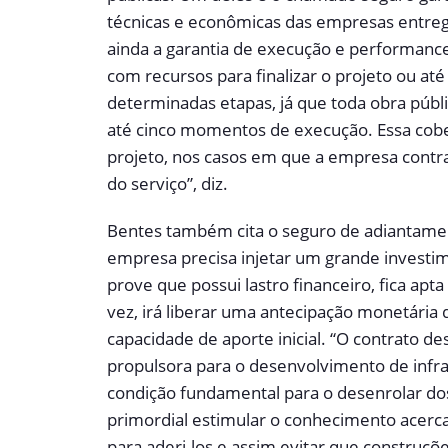
técnicas e econômicas das empresas entreg
ainda a garantia de execução e performance
com recursos para finalizar o projeto ou a
determinadas etapas, já que toda obra púb
até cinco momentos de execução. Essa cobe
projeto, nos casos em que a empresa contr
do serviço”, diz.
Bentes também cita o seguro de adiantamen
empresa precisa injetar um grande investim
prove que possui lastro financeiro, fica apt
vez, irá liberar uma antecipação monetária 
capacidade de aporte inicial. “O contrato d
propulsora para o desenvolvimento de infrae
condição fundamental para o desenrolar dos
primordial estimular o conhecimento acerc
para aderi-los e assim evitar que construçõ