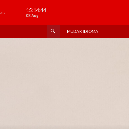
15:14
:45
ens
08 Aug
MUDAR IDIOMA