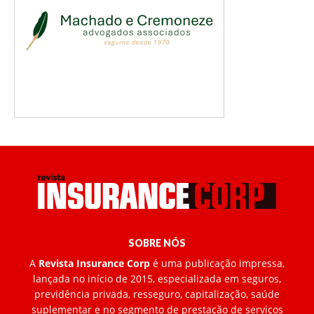
SOBRE NÓS
A
Revista Insurance Corp
é uma publicação impressa,
lançada no início de 2015, especializada em seguros,
previdência privada, resseguro, capitalização, saúde
suplementar e no segmento de prestação de serviços