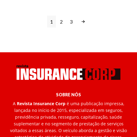
1
2
3
SOBRE NÓS
A
Revista Insurance Corp
é uma publicação impressa,
lançada no início de 2015, especializada em seguros,
previdência privada, resseguro, capitalização, saúde
suplementar e no segmento de prestação de serviços
voltados a essas áreas. O veículo aborda a gestão e visão