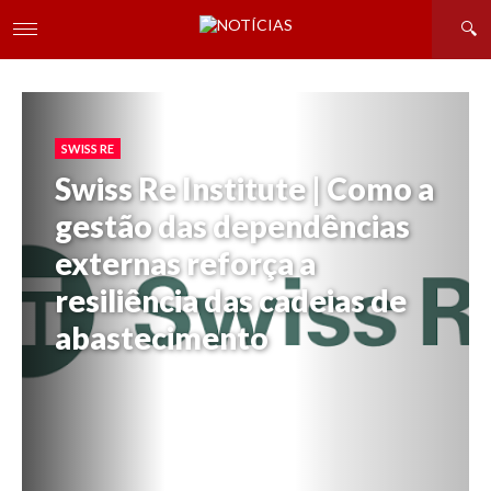
SWISS RE
Swiss Re Institute | Como a
gestão das dependências
externas reforça a
resiliência das cadeias de
abastecimento