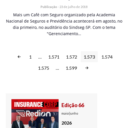
Publicação
-
23 de julho de 2018
Mais um Café com Seguro organizado pela Academia
Nacional de Seguros e Previdência acontecerá em agosto, no
dia primeiro, no auditório do Sindseg-SP. Com o tema
"Gerenciamento…
1
…
1.571
1.572
1.573
1.574
1.575
…
1.599