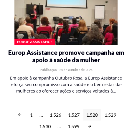
EUROP ASSISTANCE
Europ Assistance promove campanha em
apoio à saúde da mulher
Publicação
-
24 de outubro de 2024
Em apoio à campanha Outubro Rosa, a Europ Assistance
reforça seu compromisso com a saúde e o bem-estar das
mulheres ao oferecer ações e serviços voltados à…
1
…
1.526
1.527
1.528
1.529
1.530
…
1.599