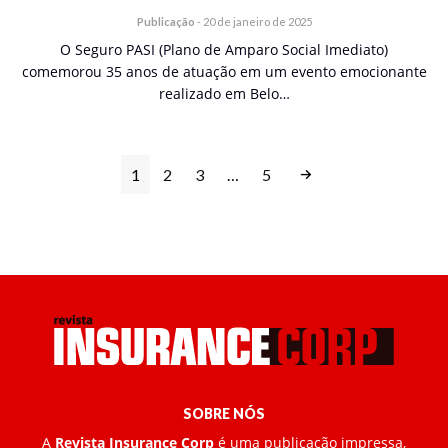
Publicação
-
20 de janeiro de 2025
O Seguro PASI (Plano de Amparo Social Imediato)
comemorou 35 anos de atuação em um evento emocionante
realizado em Belo…
1
2
3
…
5
SOBRE NÓS
A
Revista Insurance Corp
é uma publicação impressa,