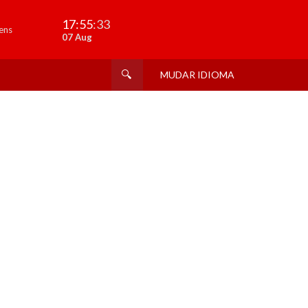
17:55
:33
ens
07 Aug
MUDAR IDIOMA