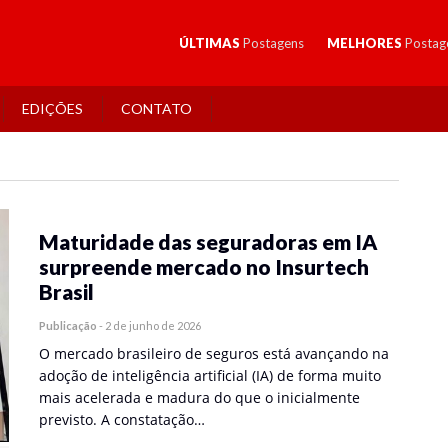
ÚLTIMAS
Postagens
MELHORES
Postag
EDIÇÕES
CONTATO
Maturidade das seguradoras em IA
surpreende mercado no Insurtech
Brasil
Publicação
-
2 de junho de 2026
O mercado brasileiro de seguros está avançando na
adoção de inteligência artificial (IA) de forma muito
mais acelerada e madura do que o inicialmente
previsto. A constatação…