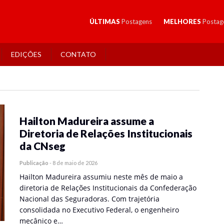
ÚLTIMAS
Postagens
MELHORES
Postag
EDIÇÕES
CONTATO
Hailton Madureira assume a
Diretoria de Relações Institucionais
da CNseg
Publicação
-
8 de maio de 2026
Hailton Madureira assumiu neste mês de maio a
diretoria de Relações Institucionais da Confederação
Nacional das Seguradoras. Com trajetória
consolidada no Executivo Federal, o engenheiro
mecânico e…