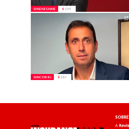
SINDSEGNNE
239
SINCOR RJ
367
SOBRE
A
Revi