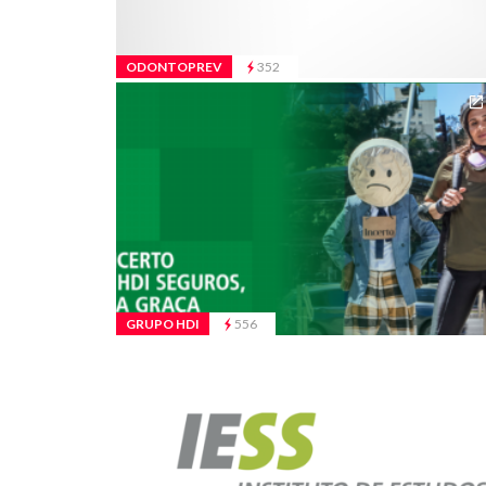
ODONTOPREV
352
GRUPO HDI
556