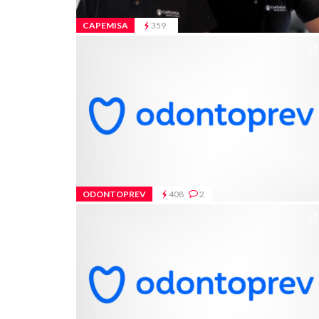
CAPEMISA
359
ODONTOPREV
408
2