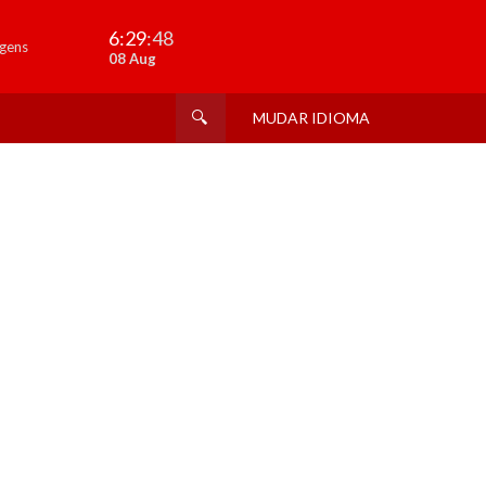
6:29
:49
gens
08 Aug
MUDAR IDIOMA