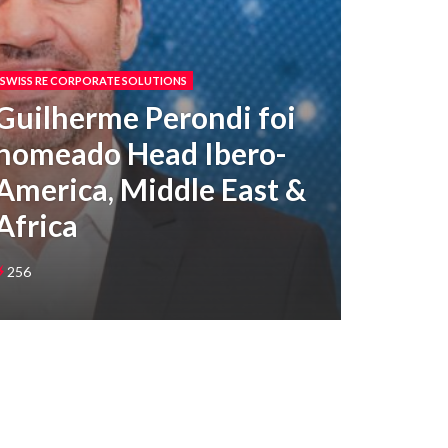
SWISS RE CORPORATE SOLUTIONS
Guilherme Perondi foi
nomeado Head Ibero-
America, Middle East &
Africa
256