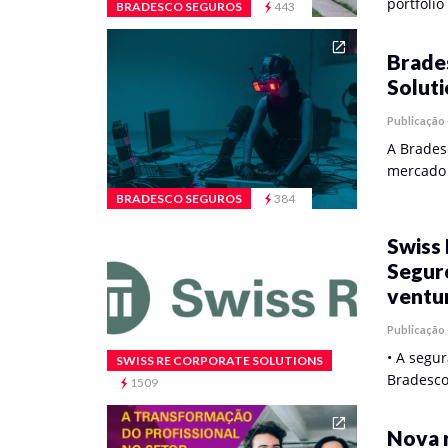
portfóli
BRADESCO SEGUROS
443
Brade
Soluti
Publicação
A Brades
mercado 
BRADESCO SEGUROS
384
Swiss 
Seguro
ventu
Publicação
• A segu
SWISS RE CORPORATE SOLUTIONS
Bradesco
1509
Nova r