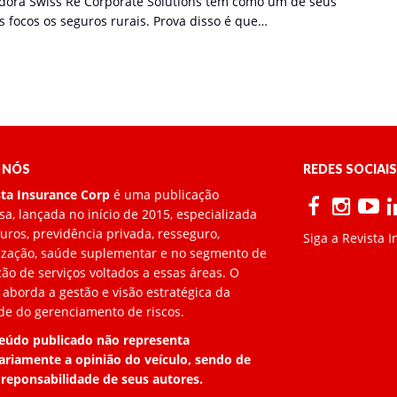
dora Swiss Re Corporate Solutions tem como um de seus
s focos os seguros rurais. Prova disso é que…
 NÓS
REDES SOCIAIS
sta Insurance Corp
é uma publicação
a, lançada no início de 2015, especializada
ros, previdência privada, resseguro,
Siga a Revista 
lização, saúde suplementar e no segmento de
ão de serviços voltados a essas áreas. O
 aborda a gestão e visão estratégica da
de do gerenciamento de riscos.
eúdo publicado não representa
ariamente a opinião do veículo, sendo de
 reponsabilidade de seus autores.