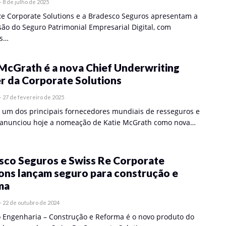
-
8 de julho de 2025
Re Corporate Solutions e a Bradesco Seguros apresentam a
são do Seguro Patrimonial Empresarial Digital, com
as…
 McGrath é a nova Chief Underwriting
r da Corporate Solutions
-
27 de fevereiro de 2025
, um dos principais fornecedores mundiais de resseguros e
 anunciou hoje a nomeação de Katie McGrath como nova…
sco Seguros e Swiss Re Corporate
ons lançam seguro para construção e
ma
-
22 de outubro de 2024
 Engenharia – Construção e Reforma é o novo produto do