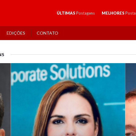
ÚLTIMAS
Postagens
MELHORES
Posta
EDIÇÕES
CONTATO
NS