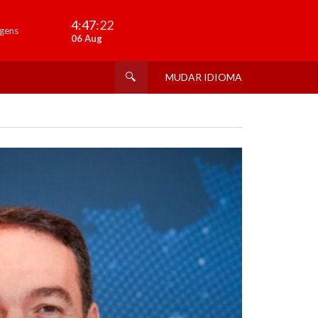
4:47
:23
gens
06 Aug
MUDAR IDIOMA