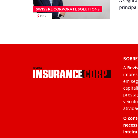
A segura
principai
SWISS RE CORPORATE SOLUTIONS
837
SOBRE
A
Revi
impress
em segu
capita
prestaç
veículo
ativida
O cont
necess
inteira