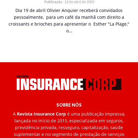
Publicação
-
12 de abril de 2023
Dia 19 de abril Olivier Anquier receberá convidados
pessoalmente, para um café da manhã com direito a
croissants e brioches para apresentar o Esther "La Plage,"
o…
SOBRE NÓS
A
Revista Insurance Corp
é uma publicação impressa,
lançada no início de 2015, especializada em seguros,
previdência privada, resseguro, capitalização, saúde
suplementar e no segmento de prestação de serviços