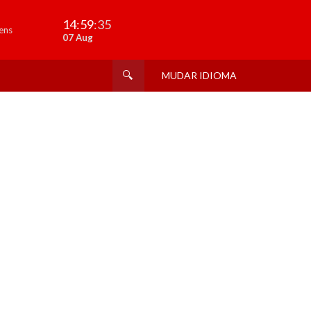
14:59
:35
ens
07 Aug
MUDAR IDIOMA