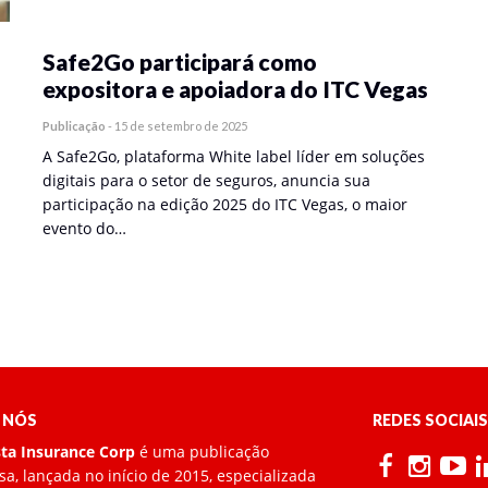
Safe2Go participará como
expositora e apoiadora do ITC Vegas
Publicação
-
15 de setembro de 2025
A Safe2Go, plataforma White label líder em soluções
digitais para o setor de seguros, anuncia sua
participação na edição 2025 do ITC Vegas, o maior
evento do…
 NÓS
REDES SOCIAIS
sta Insurance Corp
é uma publicação
a, lançada no início de 2015, especializada