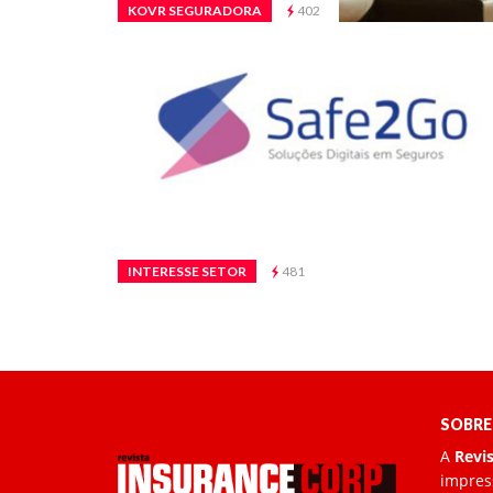
KOVR SEGURADORA
402
INTERESSE SETOR
481
SOBRE
A
Revi
impress