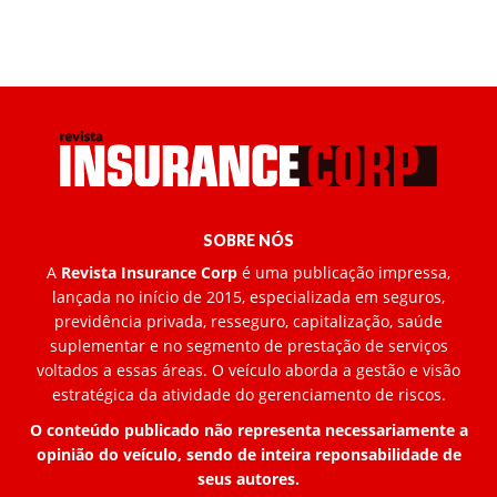
SOBRE NÓS
A
Revista Insurance Corp
é uma publicação impressa,
lançada no início de 2015, especializada em seguros,
previdência privada, resseguro, capitalização, saúde
suplementar e no segmento de prestação de serviços
voltados a essas áreas. O veículo aborda a gestão e visão
estratégica da atividade do gerenciamento de riscos.
O conteúdo publicado não representa necessariamente a
opinião do veículo, sendo de inteira reponsabilidade de
seus autores.