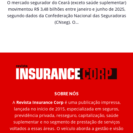
O mercado segurador do Ceará (exceto saúde suplementar)
movimentou R$ 3,48 bilhões entre janeiro e junho de 2025,
segundo dados da Confederação Nacional das Seguradoras
(CNseg). O…
SOBRE NÓS
A
Revista Insurance Corp
é uma publicação impressa,
lançada no início de 2015, especializada em seguros,
previdência privada, resseguro, capitalização, saúde
suplementar e no segmento de prestação de serviços
voltados a essas áreas. O veículo aborda a gestão e visão