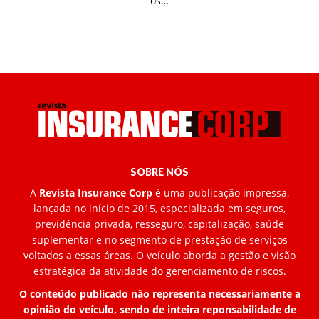
os…
SOBRE NÓS
A
Revista Insurance Corp
é uma publicação impressa,
lançada no início de 2015, especializada em seguros,
previdência privada, resseguro, capitalização, saúde
suplementar e no segmento de prestação de serviços
voltados a essas áreas. O veículo aborda a gestão e visão
estratégica da atividade do gerenciamento de riscos.
O conteúdo publicado não representa necessariamente a
opinião do veículo, sendo de inteira reponsabilidade de