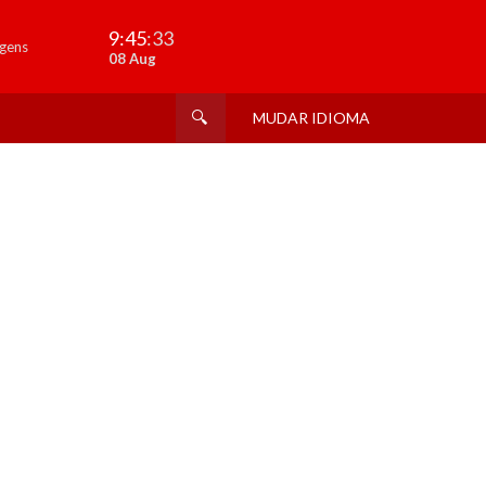
9:45
:34
gens
08 Aug
MUDAR IDIOMA