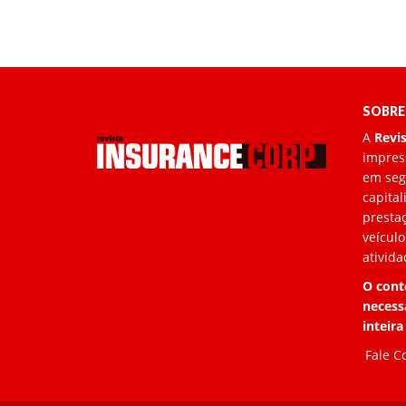
SOBRE
A
Revi
impress
em segu
capita
prestaç
veículo
ativida
O cont
necess
inteira
Fale C