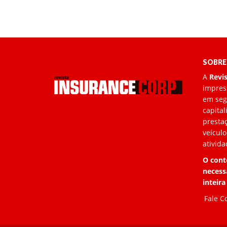
SOBRE
A
Revi
impress
em segu
capita
prestaç
veículo
ativida
O cont
necess
inteira
Fale C