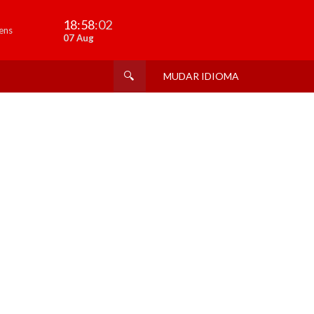
18:58
:02
ens
07 Aug
MUDAR IDIOMA