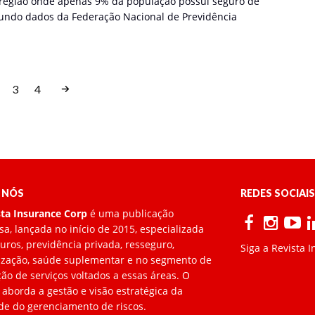
egião onde apenas 9% da população possui seguro de
gundo dados da Federação Nacional de Previdência
3
4
 NÓS
REDES SOCIAIS
sta Insurance Corp
é uma publicação
a, lançada no início de 2015, especializada
ros, previdência privada, resseguro,
Siga a Revista 
lização, saúde suplementar e no segmento de
ão de serviços voltados a essas áreas. O
 aborda a gestão e visão estratégica da
de do gerenciamento de riscos.