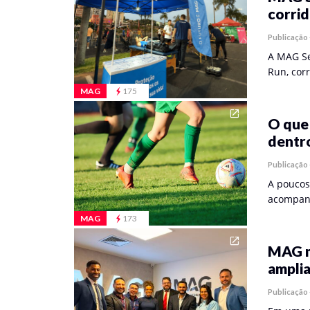
corrid
Publicação
A MAG Se
Run, cor
MAG
175
O que 
dentr
Publicação
A poucos
acompanh
MAG
173
MAG m
amplia
Publicação