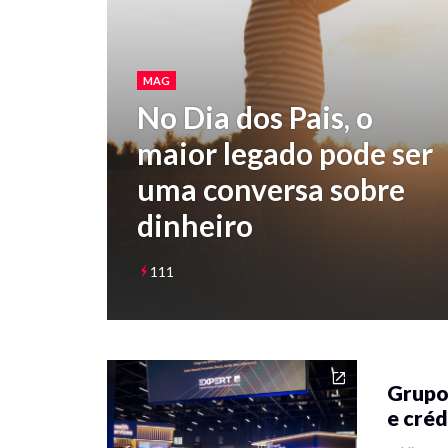
MAG
No Dia dos Pais, o
maior legado pode ser
uma conversa sobre
dinheiro
111
Grupo
e créd