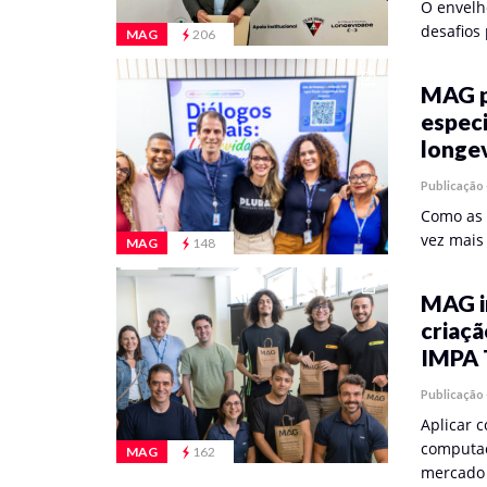
O envelh
desafios
MAG
206
MAG p
especi
longev
Publicação
Como as 
vez mais 
MAG
148
MAG i
criaçã
IMPA 
Publicação
Aplicar 
computaçã
MAG
162
mercado 