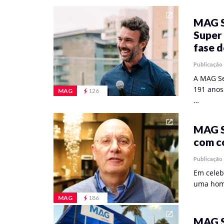
MAG S
Super
fase d
Publicação
A MAG Se
191 anos 
MAG
126
…
MAG S
com c
Publicação
Em celeb
uma home
MAG
186
MAG S