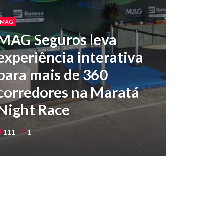
MAG
MAG Seguros leva
experiência interativa
para mais de 360
corredores na Maratá
Night Race
111
1