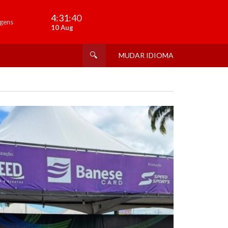
4:31
:41
gens
10 Aug
MUDAR IDIOMA