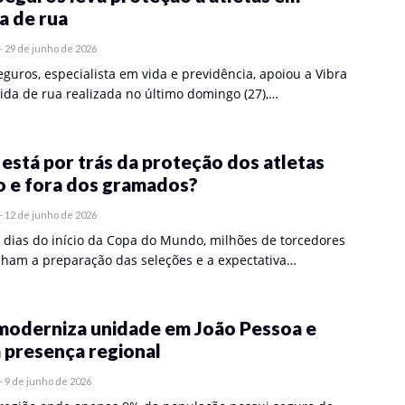
a de rua
-
29 de junho de 2026
guros, especialista em vida e previdência, apoiou a Vibra
rida de rua realizada no último domingo (27),…
está por trás da proteção dos atletas
o e fora dos gramados?
-
12 de junho de 2026
 dias do início da Copa do Mundo, milhões de torcedores
am a preparação das seleções e a expectativa…
oderniza unidade em João Pessoa e
 presença regional
-
9 de junho de 2026