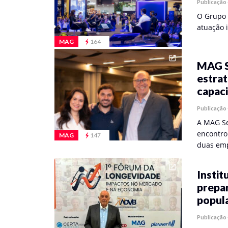
Publicação
O Grupo 
atuação 
MAG
164
MAG S
estrat
capac
Publicação
A MAG Se
encontro 
MAG
147
duas em
Insti
prepar
popul
Publicação