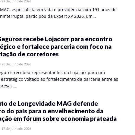
-
29 de julho de 2026
MAG, especialista em vida e previdência com 191 anos de
ininterrupta, participou da Expert XP 2026, um…
eguros recebe Lojacorr para encontro
égico e fortalece parceria com foco na
itação de corretores
-
28 de julho de 2026
guros recebeu representantes da Lojacorr para um
estratégico voltado ao fortalecimento da parceria entre as
presas.…
tuto de Longevidade MAG defende
o do país para o envelhecimento da
ação em fórum sobre economia prateada
-
17 de julho de 2026