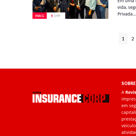
Em uma r
vida, se
Privada…
MAG
199
1
2
SOBRE
A
Revi
impress
em segu
capita
prestaç
veículo
ativida