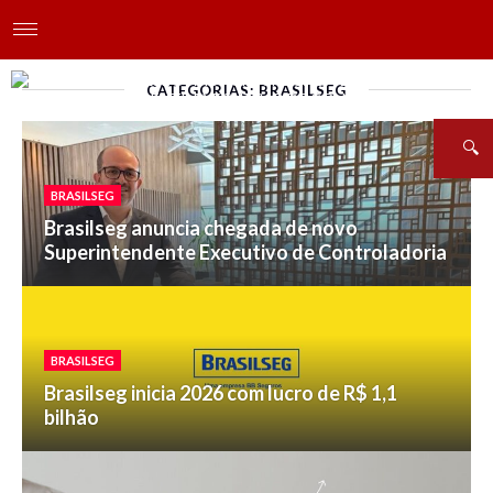
CATEGORIAS: BRASILSEG
BRASILSEG
Brasilseg anuncia chegada de novo
Superintendente Executivo de Controladoria
BRASILSEG
Brasilseg inicia 2026 com lucro de R$ 1,1
bilhão