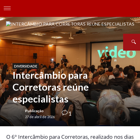
DIVERSIDADE
Intercâmbio para
Corretoras reúne
especialistas
Publicação
1
27 de abril de 2026
O
6º Intercâmbio para Corretoras, realizado nos dias